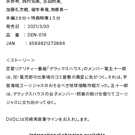
永野希, 西村知美, 吉田照美,
加藤礼次朗, 破李拳竜,南郷勇一
本編３９分＋特典映像１５分
発売日 ： 2021/3/30
品 番 ： DEN-019
JAN ： 4589821270886
＜ストーリー＞
恋愛リアリティー番組「デラックスハウス」のメンバー電五十一郎
は、兄・電次郎の仕事場のゴミ屋敷の異変に気がつく。それは、宇
宙海賊ゴー☆ジャスのおそるべき地球侵略作戦だった。五十一郎
は、デラックスハウスの女子メンバー・照美の助けを借りてゴー☆
ジャスに立ち向かってゆく。
DVDには河崎実直筆サインをお入れします。
International shipping available