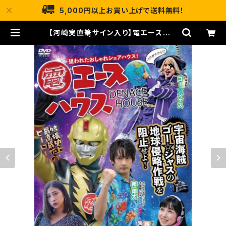
5,000円以上お買い上げで送料無料！
【河崎実直筆サイン入り】電エースハウ
ス [DVD] | リバートップオンライン
ストア