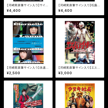
【河崎実直筆サイン入り】サイボ
【河崎実直筆サイン入り】松島ト
ーグ一心太助［DVD］
モ子サメ遊戯 [DVD]
¥4,400
¥4,400
【河崎実直筆サイン入り】永遠の
【河崎実直筆サイン入り】エスパ
ルンナ [DVD]
レイザー［DVD］
¥2,500
¥3,000