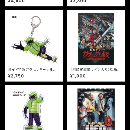
¥4,400
¥3,300
オイド特製アクリルキーホルダ
【河崎実直筆サイン入り】松島ト
ー【寝姿】
モ子サメ遊戯パンフレット
¥2,750
¥1,000