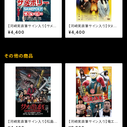
【河崎実直筆サイン入り】サメポ
【河崎実直筆サイン入り】タヌキ
リー ザ・ムービー [DVD]
社長［DVD］
¥4,400
¥4,400
その他の商品
【河崎実直筆サイン入り】松島ト
【河崎実直筆サイン入り】電エー
モ子サメ遊戯 [DVD]
スキック［DVD］