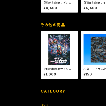
【河崎実直筆サイン入
【河崎実直筆サイ
り】サイボーグ一心太助
り】松島トモ子サ
¥4,400
¥4,400
［DVD］
[DVD]
その他の商品
【河崎実直筆サイン入
松島トモ子サメ遊
り】サイボーグ一心太助
まみれポストカー
¥1,000
¥150
パンフレット
CATEGORY
DVD