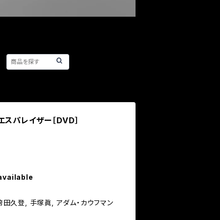
エスパレイザー［DVD］
available
 袴田久登, 手塚眞, アダム・カウフマン