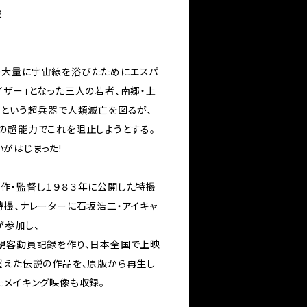
2
り大量に宇宙線を浴びたためにエスパ
イザー」となった三人の若者、南郷・上
αという超兵器で人類滅亡を図るが、
の超能力でこれを阻止しようとする。
がはじまった!
作・監督し１９８３年に公開した特撮
特撮、ナレーターに石坂浩二・アイキャ
が参加し、
観客動員記録を作り、日本全国で上映
超えた伝説の作品を、原版から再生し
たメイキング映像も収録。