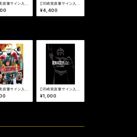
実直筆サイン入
【河崎実直筆サイン入
ヌキ社長［DVD］
り】突撃！隣のUFO［DV
400
¥4,400
D］
実直筆サイン入
【河崎実直筆サイン入
エースキック［DV
り】電エースカオスパン
00
¥1,000
フレット