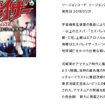
リージョンコード: リージョン
発売日 2019/01/31
宇宙線発生装置の事故によ
―以上のエスパ―「エスパレ
郷・三宅。上郷はエアロゾル
南郷はエスパレイザースーツ
地球滅亡をかけた壮絶な戦い
河崎実がアマチュア時代に製
８ミリ映画。当時の最先端の
ッチャーイラストに桑田次郎
東京池袋文芸坐ル・ピリエの
された、アマチュアの常識を
た完全版! 新たに発掘され