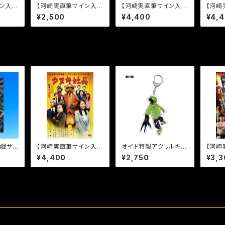
ン入
【河崎実直筆サイン入
【河崎実直筆サイン入
【河崎
メ遊戯
り】永遠のルンナ [DV
り】サメポリー ザ・ムー
り】タ
¥2,500
¥4,400
¥4,
D]
ビー [DVD]
戯サメ
【河崎実直筆サイン入
オイド特製アクリルキー
【河崎
ド
り】タヌキ社長［DVD］
ホルダー【脱け殻】
り】電
¥4,400
¥2,750
¥3,3
D］