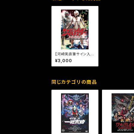
【河崎実直筆サイン入
り】エスパレイザー［DV
¥3,000
D］
同じカテゴリの商品