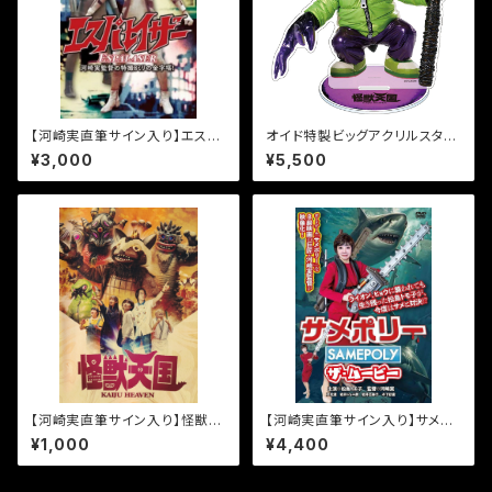
【河崎実直筆サイン入り】エスパ
オイド特製ビッグアクリルスタン
レイザー［DVD］
ド【座り】
¥3,000
¥5,500
【河崎実直筆サイン入り】怪獣天
【河崎実直筆サイン入り】サメポ
国パンフレット
リー ザ・ムービー [DVD]
¥1,000
¥4,400