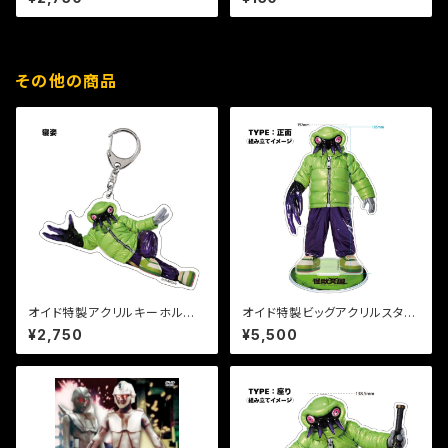
その他の商品
オイド特製アクリルキーホルダ
オイド特製ビッグアクリルスタン
ー【寝姿】
ド【正面】
¥2,750
¥5,500