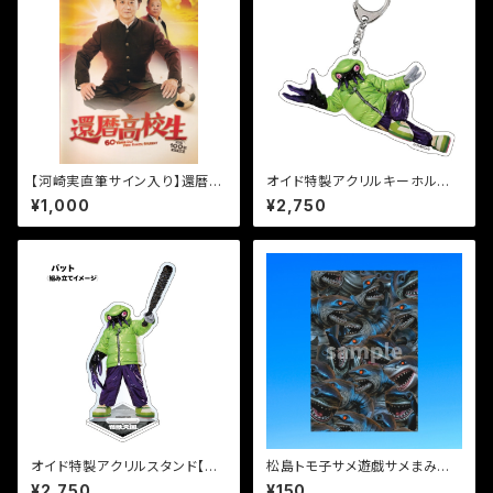
【河崎実直筆サイン入り】還暦高
オイド特製アクリルキーホルダ
校生パンフレット
ー【寝姿】
¥1,000
¥2,750
オイド特製アクリルスタンド【バ
松島トモ子サメ遊戯サメまみれ
ット】
ポストカード
¥2,750
¥150