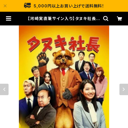
5,000円以上お買い上げで送料無料！
【河崎実直筆サイン入り】タヌキ社長パ
ンフレット | リバートップオンライン
ストア