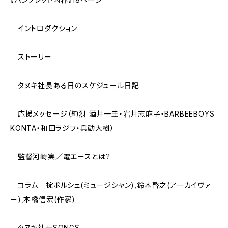
イントロダクション
ストーリー
タヌキ社長ある日のスケジュール日記
応援メッセージ（純烈 酒井一圭・岩井志麻子・BARBEEBOYS
KONTA・和田ラジヲ・兵動大樹）
監督河崎実／電エースとは？
コラム 掟ポルシェ(ミュージシャン),鈴木啓之(アーカイヴァ
ー),本橋信宏(作家)
タヌキ社長SONGS