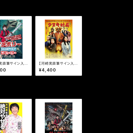
実直筆サイン入
【河崎実直筆サイン入
メポリー ザ・ムー
り】タヌキ社長［DVD］
400
¥4,400
DVD]