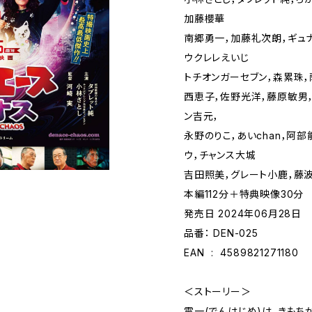
加藤櫻華
南郷勇一，加藤礼次朗，ギュナ
ウクレレえいじ
トチオンガーセブン，森累珠
西恵子，佐野光洋，藤原敏男，
ン吉元，
永野のりこ，あいchan，阿
ウ，チャンス大城
吉田照美，グレート小鹿，藤
本編112分＋特典映像30分
発売日 2024年06月28日
品番： DEN-025
EAN ‏ : ‎ 4589821271180
＜ストーリー＞
電一(でんはじめ)は、きもち