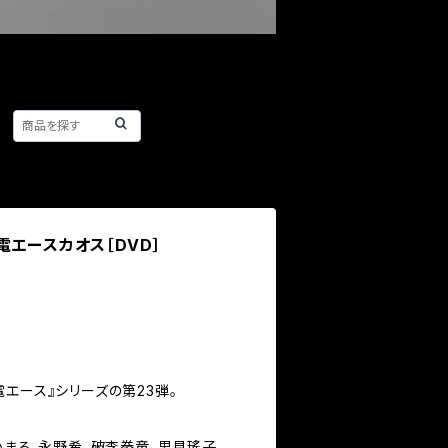
電エースカオス［DVD］
エース』シリーズの第23弾。
かまろ，永野希，破李拳竜，里見瑤子，