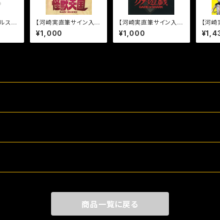
ルスタ
【河崎実直筆サイン入
【河崎実直筆サイン入
【河崎
】
り】怪獣天国パンフレッ
り】松島トモ子サメ遊戯
り】河
¥1,000
¥1,000
¥1,4
ト
パンフレット
せる
商品一覧に戻る