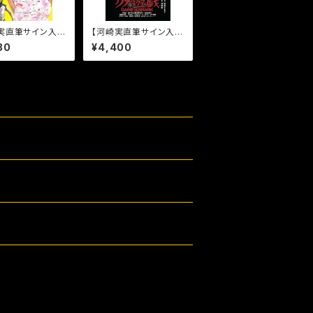
実直筆サイン入
【河崎実直筆サイン入
崎実監督の絶対や
り】松島トモ子サメ遊戯
30
¥4,400
爆笑痛快人生読本
[DVD]