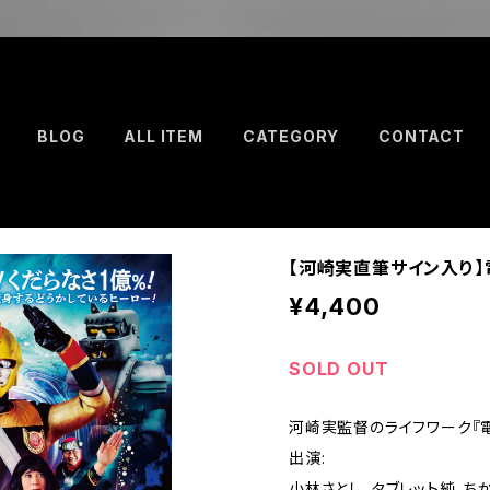
BLOG
ALL ITEM
CATEGORY
CONTACT
【河崎実直筆サイン入り】
¥4,400
SOLD OUT
河崎実監督のライフワーク『電
出演:
小林さとし，タブレット純，ち