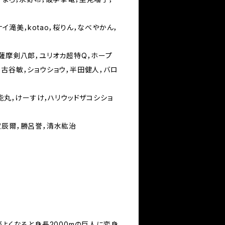
イ滝美，kotao，桜りん，なべやかん，
，薩摩剣八郎，ユリオカ超特Q，ホープ
古谷敏，ショウショウ，半田健人，バロ
部能丸，けーすけ，ハリウッドザコシショ
波辰爾，勝呂誉，清水紘治
がよくなると身長2000mの巨人に変身