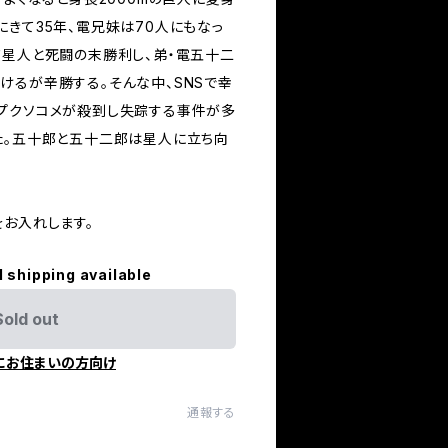
にきて35年、電兄妹は70人にもなっ
ド星人と死闘の末勝利し、弟・電五十二
けるが辛勝する。そんな中、SNSで幸
プクソコメが殺到し失踪する事件が多
た。五十郎と五十二郎は星人に立ち向
をお入れします。
l shipping available
Sold out
にお住まいの方向け
通報する