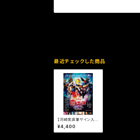
最近チェックした商品
【河崎実直筆サイン入
り】電エースカオス［DV
¥4,400
D］