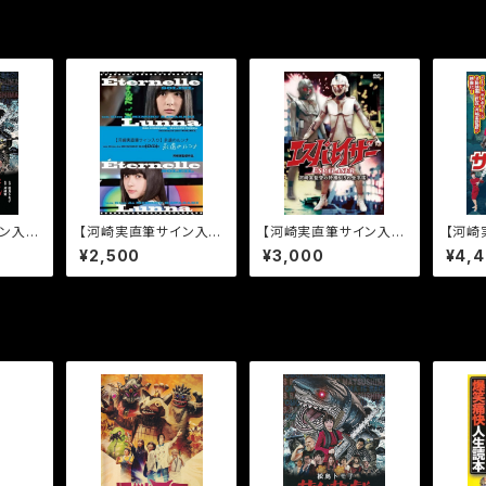
ン入
【河崎実直筆サイン入
【河崎実直筆サイン入
【河崎
メ遊戯
り】永遠のルンナ [DV
り】エスパレイザー［DV
り】サ
¥2,500
¥3,000
¥4,
D]
D］
ビー [