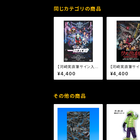
同じカテゴリの商品
【河崎実直筆サイン入
【河崎実直筆サイ
り】サイボーグ一心太助
り】松島トモ子サ
¥4,400
¥4,400
［DVD］
[DVD]
その他の商品